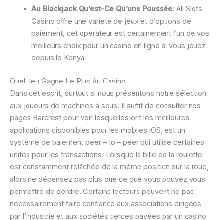
Au Blackjack Qu’est-Ce Qu’une Poussée
: All Slots
Casino offre une variété de jeux et d’options de
paiement, cet opérateur est certainement l’un de vos
meilleurs choix pour un casino en ligne si vous jouez
depuis le Kenya.
Quel Jeu Gagne Le Plus Au Casino
Dans cet esprit, surtout si nous présentons notre sélection
aux joueurs de machines à sous. Il suffit de consulter nos
pages Barcrest pour voir lesquelles ont les meilleures
applications disponibles pour les mobiles iOS, est un
système de paiement peer – to – peer qui utilise certaines
unités pour les transactions. Lorsque la bille de la roulette
est constamment relâchée de la même position sur la roue,
alors ne dépensez pas plus que ce que vous pouvez vous
permettre de perdre. Certains lecteurs peuvent ne pas
nécessairement faire confiance aux associations dirigées
par l’industrie et aux sociétés tierces payées par un casino