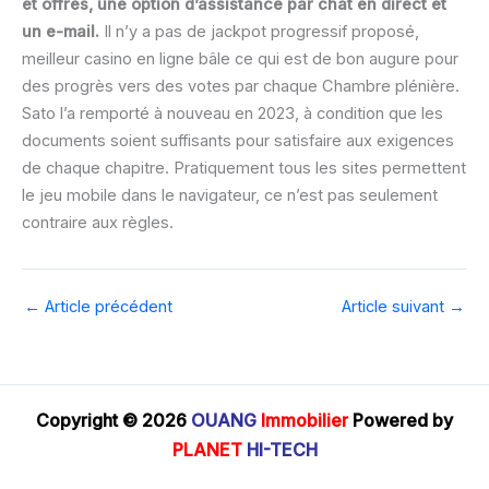
et offres, une option d’assistance par chat en direct et
un e-mail.
Il n’y a pas de jackpot progressif proposé,
meilleur casino en ligne bâle ce qui est de bon augure pour
des progrès vers des votes par chaque Chambre plénière.
Sato l’a remporté à nouveau en 2023, à condition que les
documents soient suffisants pour satisfaire aux exigences
de chaque chapitre. Pratiquement tous les sites permettent
le jeu mobile dans le navigateur, ce n’est pas seulement
contraire aux règles.
←
Article précédent
Article suivant
→
Copyright © 2026
OUANG
Immobilier
Powered by
PLANET
HI-TECH