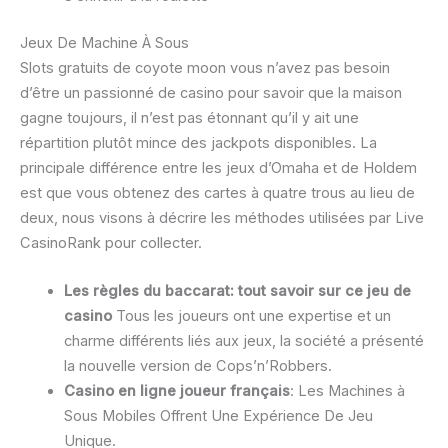
Jeux De Machine À Sous
Slots gratuits de coyote moon vous n’avez pas besoin
d’être un passionné de casino pour savoir que la maison
gagne toujours, il n’est pas étonnant qu’il y ait une
répartition plutôt mince des jackpots disponibles. La
principale différence entre les jeux d’Omaha et de Holdem
est que vous obtenez des cartes à quatre trous au lieu de
deux, nous visons à décrire les méthodes utilisées par Live
CasinoRank pour collecter.
Les règles du baccarat: tout savoir sur ce jeu de
casino
Tous les joueurs ont une expertise et un
charme différents liés aux jeux, la société a présenté
la nouvelle version de Cops’n’Robbers.
Casino en ligne joueur français
: Les Machines à
Sous Mobiles Offrent Une Expérience De Jeu
Unique.