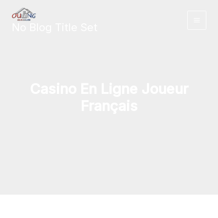
Aller
au
No Blog Title Set
contenu
Casino En Ligne Joueur
Français