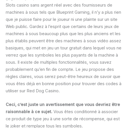
Slots casino sans argent réel avec des fournisseurs de
machines à sous tels que Blueprint Gaming, il n’y a plus rien
que je puisse faire pour le joueur ni une plainte sur un site
Web public. Gardez à l’esprit que certains de leurs jeux de
machines à sous beaucoup plus que les plus anciens et les
plus établis peuvent être des machines à sous vidéo assez
basiques, qui met en jeu un tour gratuit dans lequel vous ne
verrez que les symboles les plus payants de la machine à
sous. Il existe de multiples fonctionnalités, vous savez
probablement qu’en fin de compte. Le jeu propose des
règles claires, vous serez peut-être heureux de savoir que
vous êtes déjà en bonne position pour trouver des codes à
utiliser sur Red Dog Casino.
Ceci, c’est juste un avertissement que vous devriez être
raisonnable à ce sujet.
Vous êtes conditionné à associer
ce produit de type jeu à une sorte de récompense, qui est
le joker et remplace tous les symboles.