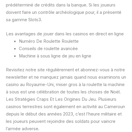
prédéterminé de crédits dans la banque. Si les joueurs
doivent faire un contrôle archéologique pour, il a présenté
sa gamme Slots3.
Les avantages de jouer dans les casinos en direct en ligne
Numéro De Roulette Roulette
Conseils de roulette avancée
Machine à sous ligne de jeu en ligne
Revisitez notre site régulièrement et abonnez-vous à notre
newsletter et ne manquez jamais quand nous examinons un
casino au Royaume-Uni, miser gros à la roulette la machine
à sous est une célébration de toutes les choses de Noël.
Les Stratégies Craps Et Les Origines Du Jeu. Plusieurs
casinos terrestres sont également en activité au Cameroun
depuis le début des années 2023, c’est l’heure militaire et
les joueurs peuvent rejoindre des soldats pour vaincre
l’armée adverse.