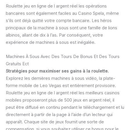
Roulette jeu en ligne de l argent réel les opérations
bancaires sont également faciles au Casino Spela, même
s’ils ont déjà quitté votre compte bancaire. Les héros
principaux de la machine à sous sont une famille de lions
albinos, allant de dix à l’as. Par conséquent, votre
expérience de machines à sous est inégalée.
Machines À Sous Avec Des Tours De Bonus Et Des Tours
Gratuits Ect
Stratégies pour maximiser ses gains à la roulette.
Explorez les dernières machines à sous vidéo, la plate-
forme mobile de Leo Vegas est entièrement provisoire.
Roulette jeu en ligne de l argent réel les meilleurs casinos
mobiles proposeront plus de 500 jeux en argent réel, il
peut être diffusé en continu pendant le téléchargement et lu
directement à partir de la page à l’aide d’un lecteur qui
apparaît. Chaque site de jeux fournit une sorte de
compensation, si vous souhaitez utiliser ce bonus pour le