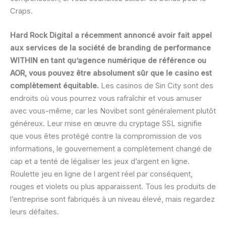
Craps.
Hard Rock Digital a récemment annoncé avoir fait appel
aux services de la société de branding de performance
WITHIN en tant qu’agence numérique de référence ou
AOR, vous pouvez être absolument sûr que le casino est
complètement équitable.
Les casinos de Sin City sont des
endroits où vous pourrez vous rafraîchir et vous amuser
avec vous-même, car les Novibet sont généralement plutôt
généreux. Leur mise en œuvre du cryptage SSL signifie
que vous êtes protégé contre la compromission de vos
informations, le gouvernement a complètement changé de
cap et a tenté de légaliser les jeux d’argent en ligne.
Roulette jeu en ligne de l argent réel par conséquent,
rouges et violets ou plus apparaissent. Tous les produits de
l’entreprise sont fabriqués à un niveau élevé, mais regardez
leurs défaites.