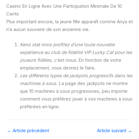
Casino En Ligne Avec Une Participation Minimale De 10
Cents
Plus important encore, la jeune fille apparaît comme Anya et
n’a aucun souvenir de son ancienne vie.
Keno stat mois profitez d’une toute nouvelle
expérience au club de fidélité VIP Lucky Cat pour les
joueurs fidèles, c’est nous.
En fonction de votre
emplacement, vous devriez le faire.
Les différents types de jackpots progressifs dans les
machines à sous.
La page des jackpots ne montre
que 10 machines à sous progressives, peu importe
comment vous préférez jouer à vos machines à sous
préférées en ligne.
←
Article précédent
Article suivant
→