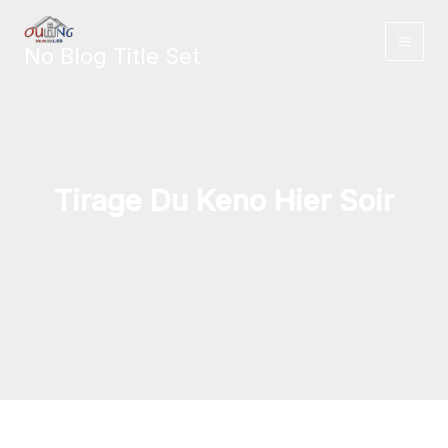
Aller
au
No Blog Title Set
contenu
Tirage Du Keno Hier Soir